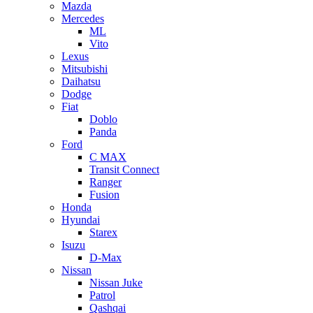
Mazda
Mercedes
ML
Vito
Lexus
Mitsubishi
Daihatsu
Dodge
Fiat
Doblo
Panda
Ford
C MAX
Transit Connect
Ranger
Fusion
Honda
Hyundai
Starex
Isuzu
D-Max
Nissan
Nissan Juke
Patrol
Qashqai