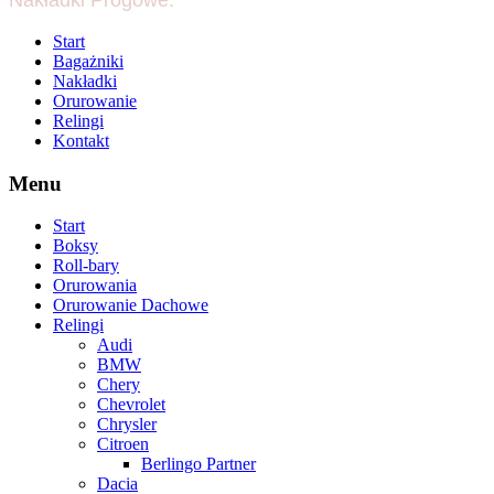
Nakładki Progowe.
Start
Bagażniki
Nakładki
Orurowanie
Relingi
Kontakt
Menu
Start
Boksy
Roll-bary
Orurowania
Orurowanie Dachowe
Relingi
Audi
BMW
Chery
Chevrolet
Chrysler
Citroen
Berlingo Partner
Dacia