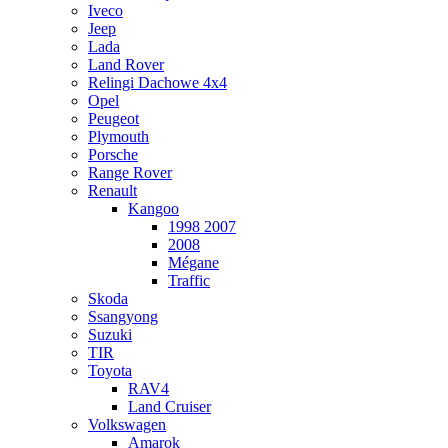
Iveco
Jeep
Lada
Land Rover
Relingi Dachowe 4x4
Opel
Peugeot
Plymouth
Porsche
Range Rover
Renault
Kangoo
1998 2007
2008
Mégane
Traffic
Skoda
Ssangyong
Suzuki
TIR
Toyota
RAV4
Land Cruiser
Volkswagen
Amarok