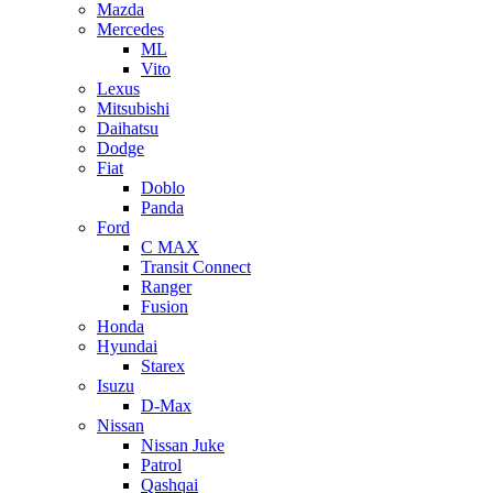
Mazda
Mercedes
ML
Vito
Lexus
Mitsubishi
Daihatsu
Dodge
Fiat
Doblo
Panda
Ford
C MAX
Transit Connect
Ranger
Fusion
Honda
Hyundai
Starex
Isuzu
D-Max
Nissan
Nissan Juke
Patrol
Qashqai