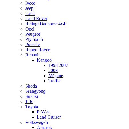
Iveco
Jeep
Lada
Land Rover
Relingi Dachowe 4x4
Opel
Peugeot
Plymouth
Porsche
Range Rover
Renault
Kangoo
1998 2007
2008
Mégane
Traffic
Skoda
Ssangyong
Suzuki
TIR
Toyota
RAV4
Land Cruiser
Volkswagen
Amarok