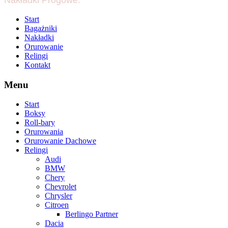
Nakładki Progowe.
Start
Bagażniki
Nakładki
Orurowanie
Relingi
Kontakt
Menu
Start
Boksy
Roll-bary
Orurowania
Orurowanie Dachowe
Relingi
Audi
BMW
Chery
Chevrolet
Chrysler
Citroen
Berlingo Partner
Dacia