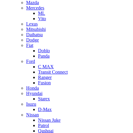
Mazda
Mercedes
ML
Vito
Lexus
Mitsubishi
Daihatsu
Dodge
Fiat
Doblo
Panda
Ford
C MAX
Transit Connect
Ranger
Fusion
Honda
Hyundai
Starex
Isuzu
D-Max
Nissan
Nissan Juke
Patrol
Qashqai