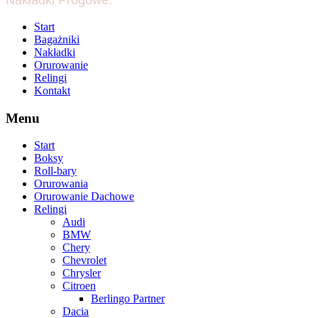
Nakładki Progowe.
Start
Bagażniki
Nakładki
Orurowanie
Relingi
Kontakt
Menu
Start
Boksy
Roll-bary
Orurowania
Orurowanie Dachowe
Relingi
Audi
BMW
Chery
Chevrolet
Chrysler
Citroen
Berlingo Partner
Dacia