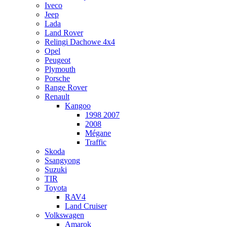
Iveco
Jeep
Lada
Land Rover
Relingi Dachowe 4x4
Opel
Peugeot
Plymouth
Porsche
Range Rover
Renault
Kangoo
1998 2007
2008
Mégane
Traffic
Skoda
Ssangyong
Suzuki
TIR
Toyota
RAV4
Land Cruiser
Volkswagen
Amarok