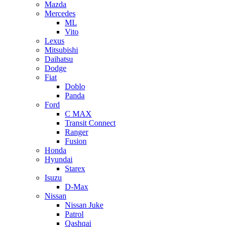
Mazda
Mercedes
ML
Vito
Lexus
Mitsubishi
Daihatsu
Dodge
Fiat
Doblo
Panda
Ford
C MAX
Transit Connect
Ranger
Fusion
Honda
Hyundai
Starex
Isuzu
D-Max
Nissan
Nissan Juke
Patrol
Qashqai